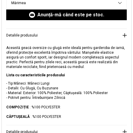
Mărimea
livrare aici.
Anunță-mă când este pe stoc.
Detaliile produsului
Această geacă oversize cu glugă este ideală pentru garderoba de iarnă,
oferind protecție excelentă împotriva vântului. Manșetele elastice
asigură un confort sporit, iar designul modern completează aspectul
practic. Perfectă pentru zilele reci, această geacă este realizată din
Adăugat în coș
materiale reciclate, fiind prietenoasă cu mediul.
Magazinele noastre
Lista cu caracteristicile produsului
Geacă Oversize Cu Glugă
Puteți ajunge la magazinul KOTON pe care îl căutați
- Tip Mâneci: Mâneci Lungi
- Detalii: Cu Glugă, Cu Buzunare
selectând informațiile despre țară și oraș.
- Material: Exterior: 100% Poliester, Căptușeală: 100% Poliester
Alertă de stoc
- Potrivit pentru: Întrebuințare Zilnică
COMPOZIȚIE
: %100 POLYESTER
Selecteaza țara
Când produsul revine în stoc, vă
vom trimite o notificare la adresa
249,99 RON
CĂPTUŞEALĂ
: %100 POLYESTER
dvs. de e-mail
.
Selectați Judet
Mergi la coș
Închide
Detaliile produsului