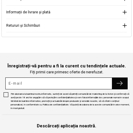
Informații de livrare și plată
Continuă cumpărăturile
Căutare
Retururi și Schimburi
Înregistrați-vă pentru a fi la curent cu tendințele actuale.
Fiți primii care primesc oferte de nerefuzat.
Prin abonarea la buletinul nostru informativ, sunteți de acord să primiți comunicări de marketing de la Koton și confirmați că
aveți peste 18 ani.Ne angajăm să vă protejăm confidențialitatea și vom folosi informațiile dvs. personale numai în scopul
trimiterii de buletine informative, promoții și actualizări despre produsele și serviciile noastre, să vă oferim conținut
personalizat, în conformitate cu Politica de confidențialitate. Vă puteți dezabona de la aceste comunicări în orice moment,
în mod gratuit.
Descărcați aplicația noastră.