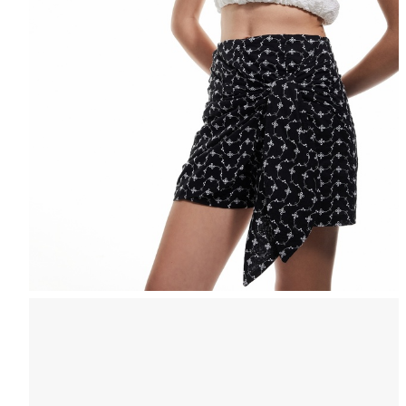
Selectează mărimea
Tabel de mărimi
Puteți ajunge la 
Informațiile despre starea s
Selecteaza țara