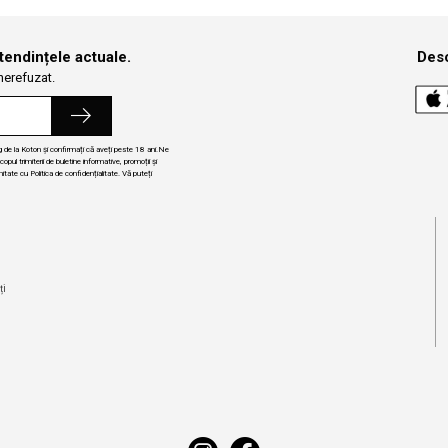
 tendințele actuale.
Desc
 nerefuzat.
ng de la Koton și confirmați că aveți peste 18 ani.Ne
ul trimiterii de buletine informative, promoții și
itate cu Politica de confidențialitate. Vă puteți
i
ți