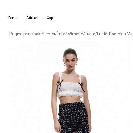
Femei
Bărbați
Copii
Pagina principala
/
Femei
/
Îmbrăcăminte
/
Fuste
/
Fustă-Pantalon Mi