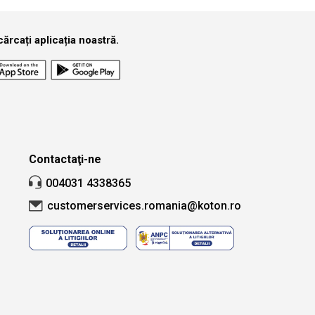
ărcați aplicația noastră.
Contactaţi-ne
004031 4338365
customerservices.romania@koton.ro