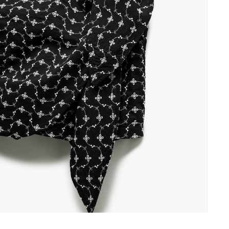
mea și orașul pentru a vedea magazinul în care se află produsul p
Continuă cumpărăturile