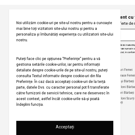
Înregistrați-vă pentru a fi la curent cu
Fiți primii care primesc oferte de
Prin abonarea la buletinul nostru informativ, sunteți de acord să primiți comunicări de marketi
angajăm să vă protejăm confidențialitatea și vom folosi informațiile dvs. personale numai în scop
actualizări despre produsele și serviciile noastre, să vă oferim conținut personalizat, în conform
dezabona de la aceste comunicări în orice moment, în mod gratuit.
Companie
Ajutor
Categorii Populare
Maiouri Femei
Rochii Femei
Despre noi
Întrebări frecvente
Hanorace Feme
Politica
Politica de Anulare și
Tricouri Femei
Cămași Bărbați
privind
Retur
Cămăși Femei
Pantaloni Bărba
utilizarea
Urmărirea comenzii
modulelor de
Pantaloni Femei
Tricouri Bărbați
fără înregistrare
tip cookie
Fuste Femei
Pantaloni Scurți
Politica de
Termeni și
Bărbați
confidențialitate
Pantaloni Scurți
condiții
Femei
pentru
Termeni şi condiții
campania
Harta site-ului
Bluze Femei
Regulament
Magazinele noastre
campanie
promoțională