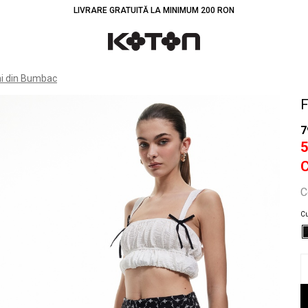
LIVRARE GRATUITĂ LA MINIMUM 200 RON
Înt
ni din Bumbac
F
7
C
Cu