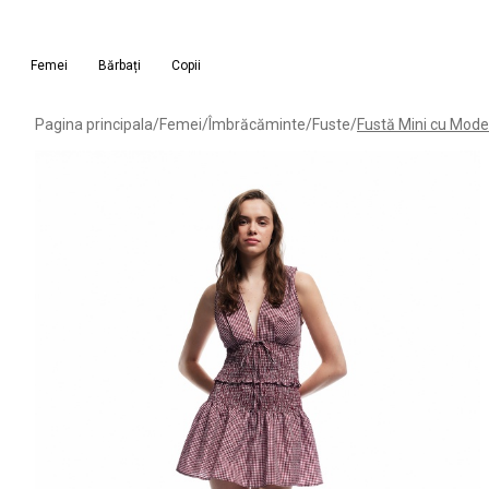
Femei
Bărbați
Copii
Pagina principala
/
Femei
/
Îmbrăcăminte
/
Fuste
/
Fustă Mini cu Model