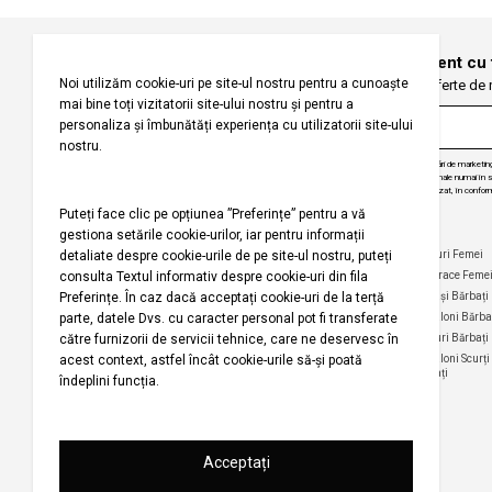
Înregistrați-vă pentru a fi la curent cu
Fiți primii care primesc oferte de
Prin abonarea la buletinul nostru informativ, sunteți de acord să primiți comunicări de marketi
angajăm să vă protejăm confidențialitatea și vom folosi informațiile dvs. personale numai în scop
actualizări despre produsele și serviciile noastre, să vă oferim conținut personalizat, în conform
dezabona de la aceste comunicări în orice moment, în mod gratuit.
Companie
Ajutor
Categorii Populare
Maiouri Femei
Rochii Femei
Despre noi
Întrebări frecvente
Hanorace Feme
Politica
Politica de Anulare și
Tricouri Femei
Cămași Bărbați
privind
Retur
Cămăși Femei
Pantaloni Bărba
utilizarea
Urmărirea comenzii
modulelor de
Pantaloni Femei
Tricouri Bărbați
fără înregistrare
tip cookie
Fuste Femei
Pantaloni Scurți
Politica de
Termeni și
Bărbați
confidențialitate
Pantaloni Scurți
condiții
Femei
pentru
Termeni şi condiții
campania
Harta site-ului
Bluze Femei
Regulament
Magazinele noastre
campanie
promoțională