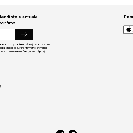
 tendințele actuale.
Desc
 nerefuzat.
ng de la Koton și confirmați că aveți peste 18 ani.Ne
ul trimiterii de buletine informative, promoții și
itate cu Politica de confidențialitate. Vă puteți
i
ți