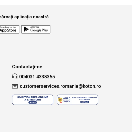
ărcați aplicația noastră.
Contactaţi-ne
004031 4338365
customerservices.romania@koton.ro