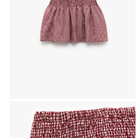
Selectează mărimea
Tabel de mărimi
Puteți ajunge la 
Informațiile despre starea s
Selecteaza țara