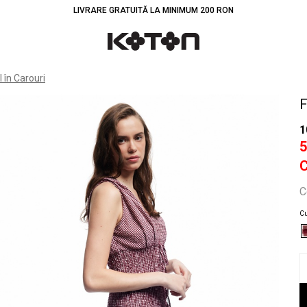
LIVRARE GRATUITĂ LA MINIMUM 200 RON
Înt
 în Carouri
F
1
C
Cu