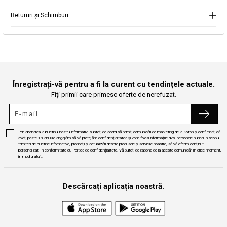
Retururi și Schimburi
Continuă cumpărăturile
Căutare
Înregistrați-vă pentru a fi la curent cu tendințele actuale.
Fiți primii care primesc oferte de nerefuzat.
Prin abonarea la buletinul nostru informativ, sunteți de acord să primiți comunicări de marketing de la Koton și confirmați că
aveți peste 18 ani.Ne angajăm să vă protejăm confidențialitatea și vom folosi informațiile dvs. personale numai în scopul
trimiterii de buletine informative, promoții și actualizări despre produsele și serviciile noastre, să vă oferim conținut
personalizat, în conformitate cu Politica de confidențialitate. Vă puteți dezabona de la aceste comunicări în orice moment,
în mod gratuit.
Descărcați aplicația noastră.