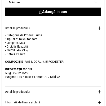
Mărimea
livrare aici.
Adaugă in coş
Detaliile produsului
• Categoria de Produs: Fustă
• Tip Talie: Talie Standard
• Lungime: Maxi
Adăugat în coș
• Croială: Evazată
Magazinele noastre
• Stil/Siluetă: Cloș
• Detalii: Plisată
Fustă Maxi Plisată din Modal
Puteți ajunge la magazinul KOTON pe care îl căutați
COMPOZIȚIE
: %85 MODAL, %15 POLYESTER
selectând informațiile despre țară și oraș.
INFORMAȚII MODEL
:
Alertă de stoc
Blugi: 27/32 Top: S
Lungime 176 / Talie 64 / Bust 79 / Şold 92
Selecteaza țara
Când produsul revine în stoc, vă
vom trimite o notificare la adresa
169,99 RON
dvs. de e-mail
.
Detaliile produsului
Selectați Judet
Mergi la coș
Închide
Informații de livrare și plată