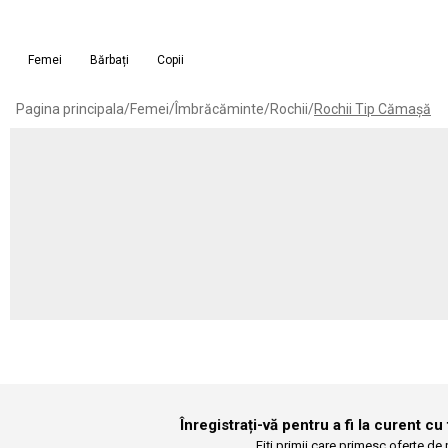
Femei
Bărbați
Copii
Pagina principala
/
Femei
/
Îmbrăcăminte
/
Rochii
/
Rochii Tip Cămașă
Înregistrați-vă pentru a fi la curent cu
Fiți primii care primesc oferte de