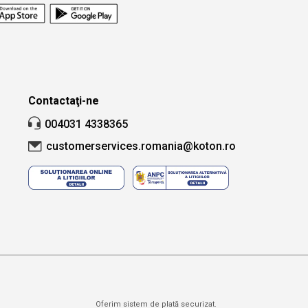
țară și oraș.
Căutare
Contactaţi-ne
004031 4338365
customerservices.romania@koton.ro
Oferim sistem de plată securizat.