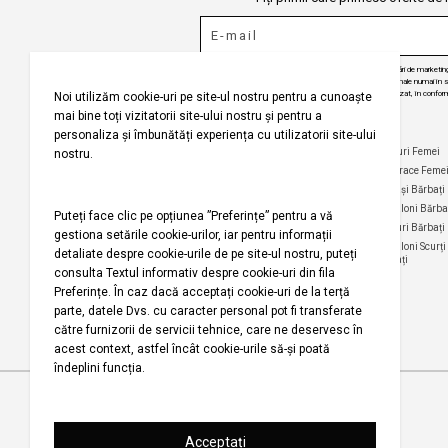
Puteți ajunge la 
Prin abonarea la buletinul nostru informativ, sunteți de acord să primiți comunicări de marketi
angajăm să vă protejăm confidențialitatea și vom folosi informațiile dvs. personale numai în scop
actualizări despre produsele și serviciile noastre, să vă oferim conținut personalizat, în conform
dezabona de la aceste comunicări în orice moment, în mod gratuit.
Selecteaza țara
Companie
Ajutor
Categorii Populare
Maiouri Femei
Rochii Femei
Despre noi
Întrebări frecvente
Hanorace Feme
Politica
Politica de Anulare și
Tricouri Femei
Cămași Bărbați
privind
Retur
Cămăși Femei
Pantaloni Bărba
utilizarea
Urmărirea comenzii
modulelor de
Pantaloni Femei
Tricouri Bărbați
fără înregistrare
tip cookie
Fuste Femei
Pantaloni Scurți
Politica de
Termeni și
Bărbați
confidențialitate
Pantaloni Scurți
condiții
Femei
pentru
Termeni şi condiții
campania
Harta site-ului
Bluze Femei
Regulament
Magazinele noastre
campanie
promoțională
Drepturi de autor 2001-2026 Koton.com