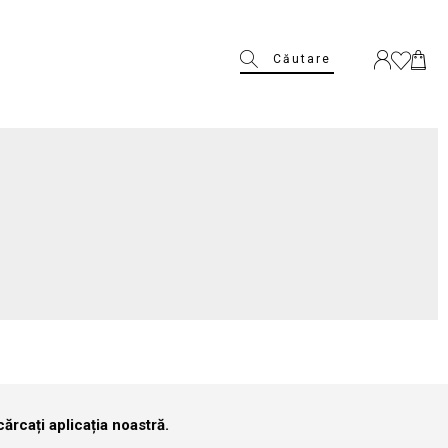
Căutare
ărcați aplicația noastră.