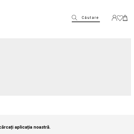
Căutare
ărcați aplicația noastră.