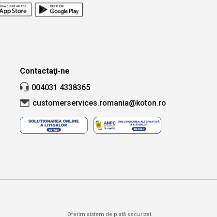
țară și oraș.
Căutare
Contactaţi-ne
004031 4338365
customerservices.romania@koton.ro
Oferim sistem de plată securizat.