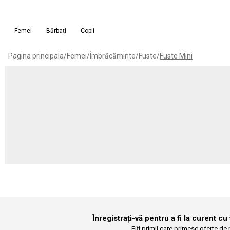
Femei
Bărbați
Copii
Pagina principala
/
Femei
/
Îmbrăcăminte
/
Fuste
/
Fuste Mini
Înregistrați-vă pentru a fi la curent cu
Fiți primii care primesc oferte de