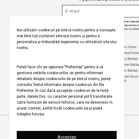
Puteți ajunge la 
Prin abonarea la buletinul nostru informativ, sunteți de acord să primiți comunicări de marketi
angajăm să vă protejăm confidențialitatea și vom folosi informațiile dvs. personale numai în scop
actualizări despre produsele și serviciile noastre, să vă oferim conținut personalizat, în conform
dezabona de la aceste comunicări în orice moment, în mod gratuit.
Selecteaza țara
Companie
Ajutor
Categorii Populare
Maiouri Femei
Rochii Femei
Despre noi
Întrebări frecvente
Hanorace Feme
Politica
Politica de Anulare și
Tricouri Femei
Cămași Bărbați
privind
Retur
Cămăși Femei
Pantaloni Bărba
utilizarea
Urmărirea comenzii
modulelor de
Pantaloni Femei
Tricouri Bărbați
fără înregistrare
tip cookie
Fuste Femei
Pantaloni Scurți
Politica de
Termeni și
Bărbați
confidențialitate
Pantaloni Scurți
condiții
Femei
pentru
Termeni şi condiții
campania
Harta site-ului
Bluze Femei
Regulament
Magazinele noastre
campanie
promoțională
Drepturi de autor 2001-2026 Koton.com