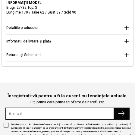
dvs. de e-mail
.
INFORMAȚII MODEL
:
Blugi: 27/32 Top: S
Selectați Judet
Mergi la coș
Lungime 179 / Talie 62 / Bust 89 / Şold 90
Închide
Detaliile produsului
Continuă cumpărăturile
Căutare
Informații de livrare și plată
Retururi și Schimburi
Înregistrați-vă pentru a fi la curent cu tendințele actuale.
Fiți primii care primesc oferte de nerefuzat.
Prin abonarea la buletinul nostru informativ, sunteți de acord să primiți comunicări de marketing de la Koton și confirmați că
aveți peste 18 ani.Ne angajăm să vă protejăm confidențialitatea și vom folosi informațiile dvs. personale numai în scopul
trimiterii de buletine informative, promoții și actualizări despre produsele și serviciile noastre, să vă oferim conținut