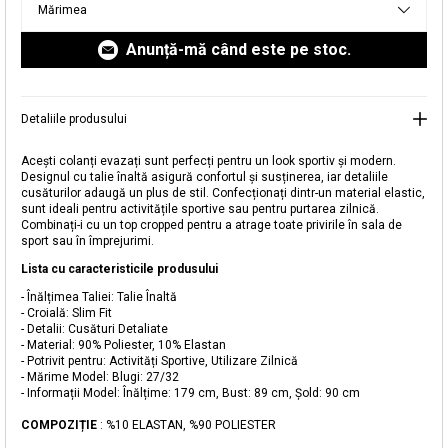
Mărimea
livrare aici.
Anunță-mă când este pe stoc.
Detaliile produsului
Acești colanți evazați sunt perfecți pentru un look sportiv și modern.
Designul cu talie înaltă asigură confortul și susținerea, iar detaliile
cusăturilor adaugă un plus de stil. Confecționați dintr-un material elastic,
sunt ideali pentru activitățile sportive sau pentru purtarea zilnică.
Combinați-i cu un top cropped pentru a atrage toate privirile în sala de
sport sau în împrejurimi.
Adăugat în coș
Lista cu caracteristicile produsului
Magazinele noastre
- Înălțimea Taliei: Talie Înaltă
- Croială: Slim Fit
Colanți Evazați cu Talie Înaltă
Puteți ajunge la magazinul KOTON pe care îl căutați
- Detalii: Cusături Detaliate
- Material: 90% Poliester, 10% Elastan
selectând informațiile despre țară și oraș.
- Potrivit pentru: Activități Sportive, Utilizare Zilnică
Alertă de stoc
- Mărime Model: Blugi: 27/32
- Informații Model: Înălțime: 179 cm, Bust: 89 cm, Șold: 90 cm
Selecteaza țara
Când produsul revine în stoc, vă
COMPOZIȚIE
: %10 ELASTAN, %90 POLIESTER
vom trimite o notificare la adresa
59,99 RON