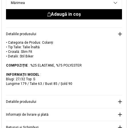
Mărimea
livrare aici.
Adaugă in coş
Detaliile produsului
• Categoria de Produs: Colanți
• Tip Talie: Talie Înaltă
Adăugat în coș
• Croială: Slim Fit
Magazinele noastre
• Detalii: Stil Biker
COMPOZIȚIE
: %25 ELASTANE, %75 POLYESTER
Colanți Biker Slim Fit cu Talie Înaltă
Puteți ajunge la magazinul KOTON pe care îl căutați
selectând informațiile despre țară și oraș.
INFORMAȚII MODEL
:
Blugi: 27/32 Top: S
Alertă de stoc
Lungime 179 / Talie 63 / Bust 85 / Şold 90
Selecteaza țara
Când produsul revine în stoc, vă
vom trimite o notificare la adresa
59,99 RON
Detaliile produsului
dvs. de e-mail
.
Selectați Judet
Mergi la coș
Închide
Informații de livrare și plată
Retururi și Schimburi