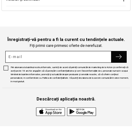
Continuă cumpărăturile
Căutare
Înregistrați-vă pentru a fi la curent cu tendințele actuale.
Fiți primii care primesc oferte de nerefuzat.
Prin abonarea la buletinul nostru informativ, sunteți de acord să primiți comunicări de marketing de la Koton și confirmați că
aveți peste 18 ani.Ne angajăm să vă protejăm confidențialitatea și vom folosi informațiile dvs. personale numai în scopul
trimiterii de buletine informative, promoții și actualizări despre produsele și serviciile noastre, să vă oferim conținut
personalizat, în conformitate cu Politica de confidențialitate. Vă puteți dezabona de la aceste comunicări în orice moment,
în mod gratuit.
Descărcați aplicația noastră.