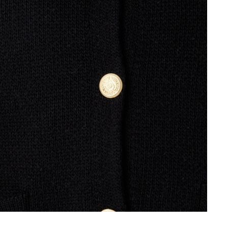
mea și orașul pentru a vedea magazinul în care se află produsul p
Continuă cumpărăturile