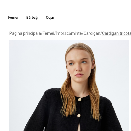
Femei
Bărbați
Copii
Pagina principala
/
Femei
/
Îmbrăcăminte
/
Cardigan
/
Cardigan tricota