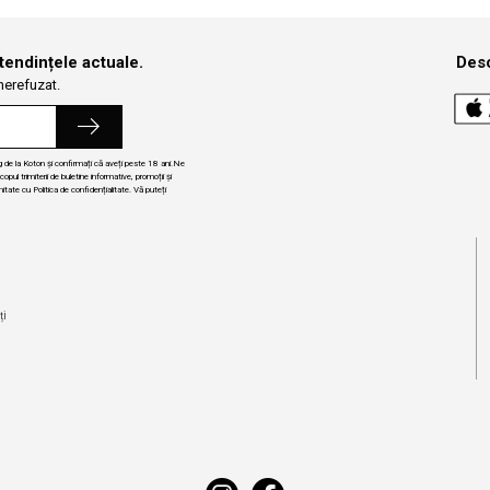
 tendințele actuale.
Desc
 nerefuzat.
ng de la Koton și confirmați că aveți peste 18 ani.Ne
ul trimiterii de buletine informative, promoții și
itate cu Politica de confidențialitate. Vă puteți
i
ți