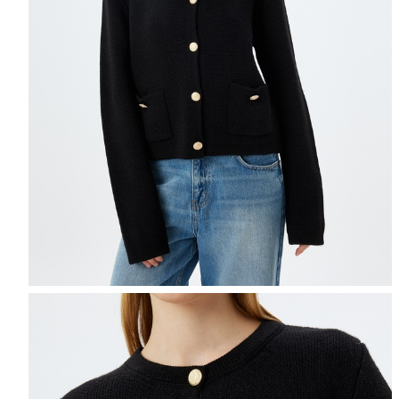
Selectează mărimea
Tabel de mărimi
Puteți ajunge la 
Informațiile despre starea s
Selecteaza țara