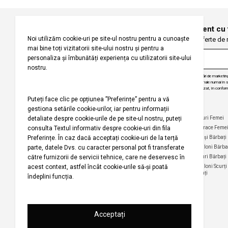
Înregistrați-vă pentru a fi la curent cu
Fiți primii care primesc oferte de
Prin abonarea la buletinul nostru informativ, sunteți de acord să primiți comunicări de marketi
angajăm să vă protejăm confidențialitatea și vom folosi informațiile dvs. personale numai în scop
actualizări despre produsele și serviciile noastre, să vă oferim conținut personalizat, în conform
dezabona de la aceste comunicări în orice moment, în mod gratuit.
Companie
Ajutor
Categorii Populare
Maiouri Femei
Rochii Femei
Despre noi
Întrebări frecvente
Hanorace Feme
Politica
Politica de Anulare și
Tricouri Femei
Cămași Bărbați
privind
Retur
Cămăși Femei
Pantaloni Bărba
utilizarea
Urmărirea comenzii
modulelor de
Pantaloni Femei
Tricouri Bărbați
fără înregistrare
tip cookie
Fuste Femei
Pantaloni Scurți
Politica de
Termeni și
Bărbați
confidențialitate
Pantaloni Scurți
condiții
Femei
pentru
Termeni şi condiții
campania
Harta site-ului
Bluze Femei
Regulament
Magazinele noastre
campanie
promoțională