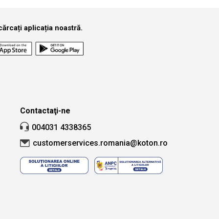
ărcați aplicația noastră.
Contactaţi-ne
004031 4338365
customerservices.romania@koton.ro