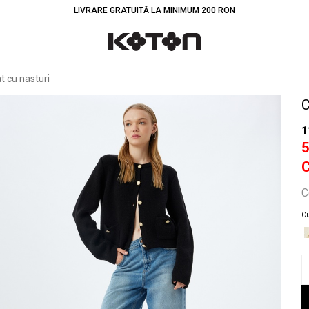
LIVRARE GRATUITĂ LA MINIMUM 200 RON
Înt
t cu nasturi
C
1
C
Cu