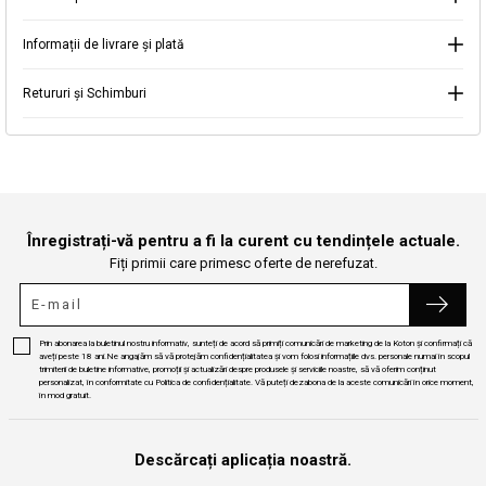
Informații de livrare și plată
Continuă cumpărăturile
Căutare
Retururi și Schimburi
Înregistrați-vă pentru a fi la curent cu tendințele actuale.
Fiți primii care primesc oferte de nerefuzat.
Prin abonarea la buletinul nostru informativ, sunteți de acord să primiți comunicări de marketing de la Koton și confirmați că
aveți peste 18 ani.Ne angajăm să vă protejăm confidențialitatea și vom folosi informațiile dvs. personale numai în scopul
trimiterii de buletine informative, promoții și actualizări despre produsele și serviciile noastre, să vă oferim conținut
personalizat, în conformitate cu Politica de confidențialitate. Vă puteți dezabona de la aceste comunicări în orice moment,
în mod gratuit.
Descărcați aplicația noastră.