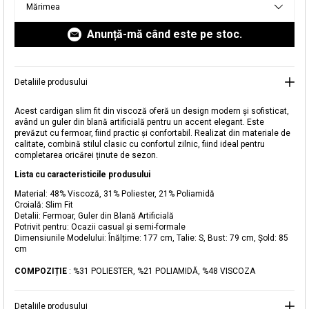
Mărimea
livrare aici.
Anunță-mă când este pe stoc.
Detaliile produsului
Acest cardigan slim fit din viscoză oferă un design modern și sofisticat,
având un guler din blană artificială pentru un accent elegant. Este
prevăzut cu fermoar, fiind practic și confortabil. Realizat din materiale de
calitate, combină stilul clasic cu confortul zilnic, fiind ideal pentru
Adăugat în coș
completarea oricărei ținute de sezon.
Magazinele noastre
Lista cu caracteristicile produsului
Cardigan Slim Fit cu Blană Artificială
Puteți ajunge la magazinul KOTON pe care îl căutați
Material: 48% Viscoză, 31% Poliester, 21% Poliamidă
Croială: Slim Fit
selectând informațiile despre țară și oraș.
Detalii: Fermoar, Guler din Blană Artificială
Alertă de stoc
Potrivit pentru: Ocazii casual și semi-formale
Dimensiunile Modelului: Înălțime: 177 cm, Talie: S, Bust: 79 cm, Șold: 85
cm
Selecteaza țara
Când produsul revine în stoc, vă
vom trimite o notificare la adresa
129,99 RON
COMPOZIȚIE
: %31 POLIESTER, %21 POLIAMIDĂ, %48 VISCOZA
dvs. de e-mail
.
Selectați Judet
Mergi la coș
Închide
Detaliile produsului