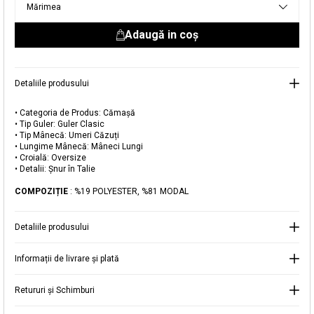
Mărimea
livrare aici.
Adaugă in coş
Detaliile produsului
Adăugat în coș
• Categoria de Produs: Cămașă
• Tip Guler: Guler Clasic
Magazinele noastre
• Tip Mânecă: Umeri Căzuți
• Lungime Mânecă: Mâneci Lungi
Cămașă Oversize din Modal cu Șnur în Talie
Puteți ajunge la magazinul KOTON pe care îl căutați
• Croială: Oversize
• Detalii: Șnur în Talie
selectând informațiile despre țară și oraș.
Alertă de stoc
COMPOZIȚIE
: %19 POLYESTER, %81 MODAL
Selecteaza țara
Când produsul revine în stoc, vă
Detaliile produsului
vom trimite o notificare la adresa
149,99 RON
dvs. de e-mail
.
Informații de livrare și plată
Selectați Judet
Mergi la coș
Închide
Retururi și Schimburi