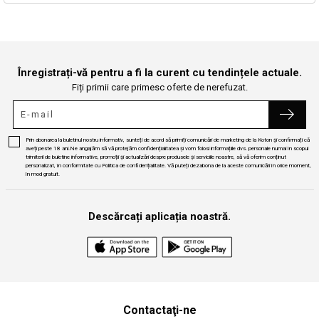
Continuă cumpărăturile
Căutare
Înregistrați-vă pentru a fi la curent cu tendințele actuale.
Fiți primii care primesc oferte de nerefuzat.
Prin abonarea la buletinul nostru informativ, sunteți de acord să primiți comunicări de marketing de la Koton și confirmați că
aveți peste 18 ani.Ne angajăm să vă protejăm confidențialitatea și vom folosi informațiile dvs. personale numai în scopul
trimiterii de buletine informative, promoții și actualizări despre produsele și serviciile noastre, să vă oferim conținut
personalizat, în conformitate cu Politica de confidențialitate. Vă puteți dezabona de la aceste comunicări în orice moment,
în mod gratuit.
Descărcați aplicația noastră.
Contactaţi-ne