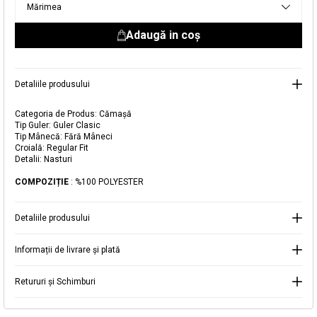
Mărimea
livrare aici.
Adaugă in coş
Detaliile produsului
Adăugat în coș
Categoria de Produs: Cămașă
Magazinele noastre
Tip Guler: Guler Clasic
Tip Mânecă: Fără Mâneci
Cămașă din Satin Fără Mâneci
Croială: Regular Fit
Puteți ajunge la magazinul KOTON pe care îl căutați
Detalii: Nasturi
selectând informațiile despre țară și oraș.
Alertă de stoc
COMPOZIȚIE
: %100 POLYESTER
Selecteaza țara
Când produsul revine în stoc, vă
Detaliile produsului
vom trimite o notificare la adresa
129,99 RON
dvs. de e-mail
.
Informații de livrare și plată
Selectați Judet
Mergi la coș
Închide
Retururi și Schimburi
Continuă cumpărăturile
Căutare