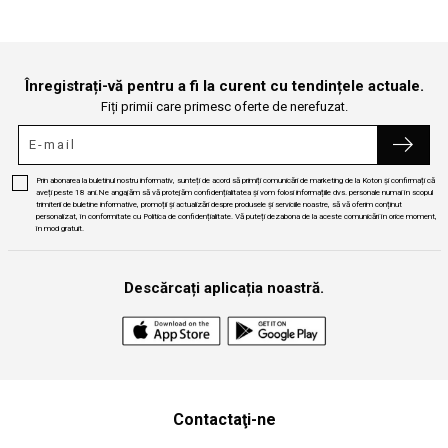
Înregistrați-vă pentru a fi la curent cu tendințele actuale.
Fiți primii care primesc oferte de nerefuzat.
Prin abonarea la buletinul nostru informativ, sunteți de acord să primiți comunicări de marketing de la Koton și confirmați că
aveți peste 18 ani.Ne angajăm să vă protejăm confidențialitatea și vom folosi informațiile dvs. personale numai în scopul
trimiterii de buletine informative, promoții și actualizări despre produsele și serviciile noastre, să vă oferim conținut
personalizat, în conformitate cu Politica de confidențialitate. Vă puteți dezabona de la aceste comunicări în orice moment,
în mod gratuit.
Descărcați aplicația noastră.
Contactaţi-ne