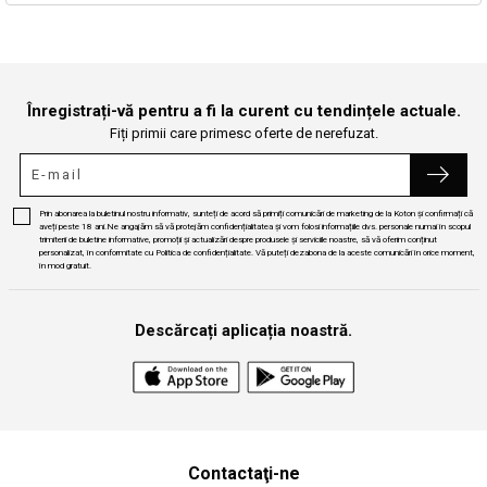
Continuă cumpărăturile
Căutare
Înregistrați-vă pentru a fi la curent cu tendințele actuale.
Fiți primii care primesc oferte de nerefuzat.
Prin abonarea la buletinul nostru informativ, sunteți de acord să primiți comunicări de marketing de la Koton și confirmați că
aveți peste 18 ani.Ne angajăm să vă protejăm confidențialitatea și vom folosi informațiile dvs. personale numai în scopul
trimiterii de buletine informative, promoții și actualizări despre produsele și serviciile noastre, să vă oferim conținut
personalizat, în conformitate cu Politica de confidențialitate. Vă puteți dezabona de la aceste comunicări în orice moment,
în mod gratuit.
Descărcați aplicația noastră.
Contactaţi-ne