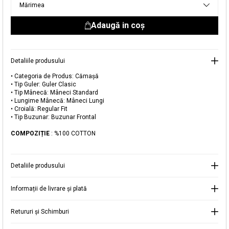
Mărimea
livrare aici.
Adaugă in coş
Detaliile produsului
• Categoria de Produs: Cămașă
Adăugat în coș
• Tip Guler: Guler Clasic
Magazinele noastre
• Tip Mânecă: Mâneci Standard
• Lungime Mânecă: Mâneci Lungi
• Croială: Regular Fit
Cămașă din Bumbac cu Guler Clasic
Puteți ajunge la magazinul KOTON pe care îl căutați
• Tip Buzunar: Buzunar Frontal
selectând informațiile despre țară și oraș.
COMPOZIȚIE
: %100 COTTON
Alertă de stoc
Selecteaza țara
Când produsul revine în stoc, vă
Detaliile produsului
vom trimite o notificare la adresa
99,99 RON
dvs. de e-mail
.
Informații de livrare și plată
Selectați Judet
Mergi la coș
Închide
Retururi și Schimburi