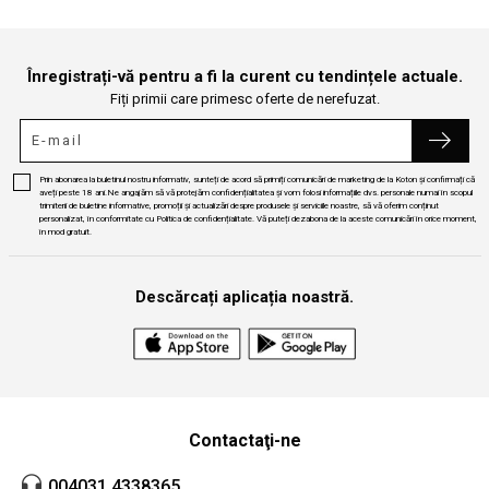
Înregistrați-vă pentru a fi la curent cu tendințele actuale.
Fiți primii care primesc oferte de nerefuzat.
Prin abonarea la buletinul nostru informativ, sunteți de acord să primiți comunicări de marketing de la Koton și confirmați că
aveți peste 18 ani.Ne angajăm să vă protejăm confidențialitatea și vom folosi informațiile dvs. personale numai în scopul
trimiterii de buletine informative, promoții și actualizări despre produsele și serviciile noastre, să vă oferim conținut
personalizat, în conformitate cu Politica de confidențialitate. Vă puteți dezabona de la aceste comunicări în orice moment,
în mod gratuit.
Descărcați aplicația noastră.
Contactaţi-ne
004031 4338365