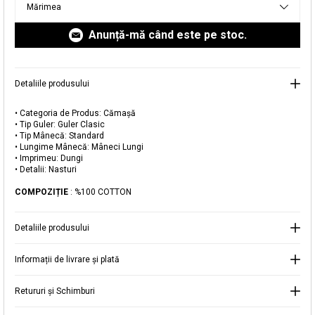
Mărimea
livrare aici.
Anunță-mă când este pe stoc.
Detaliile produsului
Adăugat în coș
• Categoria de Produs: Cămașă
• Tip Guler: Guler Clasic
Magazinele noastre
• Tip Mânecă: Standard
• Lungime Mânecă: Mâneci Lungi
Cămașă cu Dungi din Bumbac
Puteți ajunge la magazinul KOTON pe care îl căutați
• Imprimeu: Dungi
• Detalii: Nasturi
selectând informațiile despre țară și oraș.
Alertă de stoc
COMPOZIȚIE
: %100 COTTON
Selecteaza țara
Când produsul revine în stoc, vă
Detaliile produsului
vom trimite o notificare la adresa
129,99 RON
dvs. de e-mail
.
Informații de livrare și plată
Selectați Judet
Mergi la coș
Închide
Retururi și Schimburi