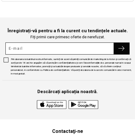
Continuă cumpărăturile
Căutare
Înregistrați-vă pentru a fi la curent cu tendințele actuale.
Fiți primii care primesc oferte de nerefuzat.
Prin abonarea la buletinul nostru informativ, sunteți de acord să primiți comunicări de marketing de la Koton și confirmați că
aveți peste 18 ani.Ne angajăm să vă protejăm confidențialitatea și vom folosi informațiile dvs. personale numai în scopul
trimiterii de buletine informative, promoții și actualizări despre produsele și serviciile noastre, să vă oferim conținut
personalizat, în conformitate cu Politica de confidențialitate. Vă puteți dezabona de la aceste comunicări în orice moment,
în mod gratuit.
Descărcați aplicația noastră.
Contactaţi-ne