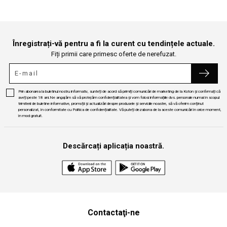
Înregistrați-vă pentru a fi la curent cu tendințele actuale.
Fiți primii care primesc oferte de nerefuzat.
Prin abonarea la buletinul nostru informativ, sunteți de acord să primiți comunicări de marketing de la Koton și confirmați că
aveți peste 18 ani.Ne angajăm să vă protejăm confidențialitatea și vom folosi informațiile dvs. personale numai în scopul
trimiterii de buletine informative, promoții și actualizări despre produsele și serviciile noastre, să vă oferim conținut
personalizat, în conformitate cu Politica de confidențialitate. Vă puteți dezabona de la aceste comunicări în orice moment,
în mod gratuit.
Descărcați aplicația noastră.
Contactaţi-ne