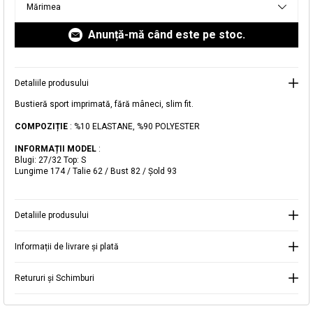
Mărimea
livrare aici.
Anunță-mă când este pe stoc.
Detaliile produsului
Adăugat în coș
Bustieră sport imprimată, fără mâneci, slim fit.
Magazinele noastre
COMPOZIȚIE
: %10 ELASTANE, %90 POLYESTER
Bustieră sport imprimată
Puteți ajunge la magazinul KOTON pe care îl căutați
INFORMAȚII MODEL
:
Blugi: 27/32 Top: S
selectând informațiile despre țară și oraș.
Lungime 174 / Talie 62 / Bust 82 / Şold 93
Alertă de stoc
Selecteaza țara
Când produsul revine în stoc, vă
Detaliile produsului
vom trimite o notificare la adresa
89,99 RON
dvs. de e-mail
.
Informații de livrare și plată
Selectați Judet
Mergi la coș
Închide
Retururi și Schimburi
Continuă cumpărăturile
Căutare