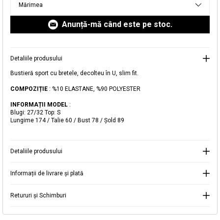
Mărimea
livrare aici.
Anunță-mă când este pe stoc.
Detaliile produsului
Adăugat în coș
Bustieră sport cu bretele, decolteu în U, slim fit.
Magazinele noastre
COMPOZIȚIE
: %10 ELASTANE, %90 POLYESTER
Bustieră sport cu decolteu în U
Puteți ajunge la magazinul KOTON pe care îl căutați
INFORMAȚII MODEL
:
Blugi: 27/32 Top: S
selectând informațiile despre țară și oraș.
Lungime 174 / Talie 60 / Bust 78 / Şold 89
Alertă de stoc
Selecteaza țara
Când produsul revine în stoc, vă
Detaliile produsului
vom trimite o notificare la adresa
89,99 RON
dvs. de e-mail
.
Informații de livrare și plată
Selectați Judet
Mergi la coș
Închide
Retururi și Schimburi
Continuă cumpărăturile
Căutare