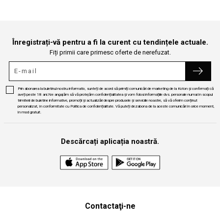
Înregistrați-vă pentru a fi la curent cu tendințele actuale.
Fiți primii care primesc oferte de nerefuzat.
Prin abonarea la buletinul nostru informativ, sunteți de acord să primiți comunicări de marketing de la Koton și confirmați că
aveți peste 18 ani.Ne angajăm să vă protejăm confidențialitatea și vom folosi informațiile dvs. personale numai în scopul
trimiterii de buletine informative, promoții și actualizări despre produsele și serviciile noastre, să vă oferim conținut
personalizat, în conformitate cu Politica de confidențialitate. Vă puteți dezabona de la aceste comunicări în orice moment,
în mod gratuit.
Descărcați aplicația noastră.
Contactaţi-ne