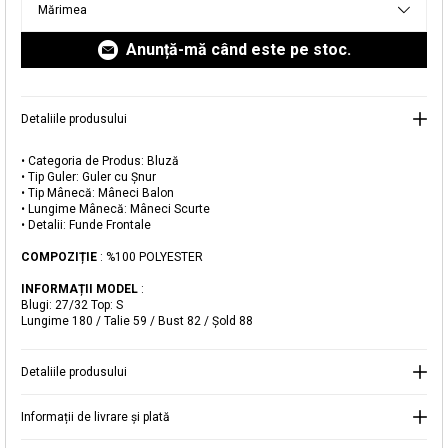
Mărimea
livrare aici.
Anunță-mă când este pe stoc.
Detaliile produsului
• Categoria de Produs: Bluză
Adăugat în coș
• Tip Guler: Guler cu Șnur
• Tip Mânecă: Mâneci Balon
Magazinele noastre
• Lungime Mânecă: Mâneci Scurte
• Detalii: Funde Frontale
Bluză Texturată cu Mâneci Balon
Puteți ajunge la magazinul KOTON pe care îl căutați
COMPOZIȚIE
: %100 POLYESTER
selectând informațiile despre țară și oraș.
Alertă de stoc
INFORMAȚII MODEL
:
Blugi: 27/32 Top: S
Lungime 180 / Talie 59 / Bust 82 / Şold 88
Selecteaza țara
Când produsul revine în stoc, vă
vom trimite o notificare la adresa
99,99 RON
dvs. de e-mail
.
Detaliile produsului
Selectați Judet
Mergi la coș
Închide
Informații de livrare și plată