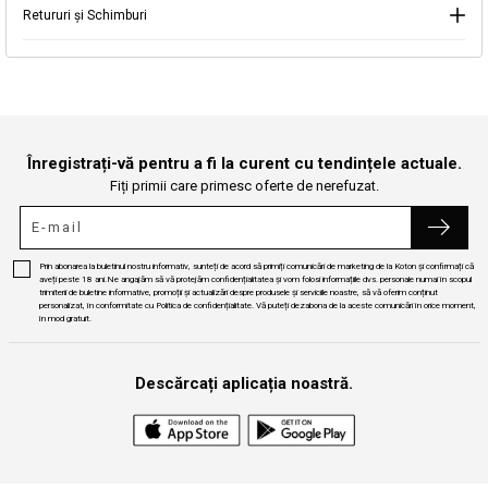
Retururi și Schimburi
Continuă cumpărăturile
Căutare
Înregistrați-vă pentru a fi la curent cu tendințele actuale.
Fiți primii care primesc oferte de nerefuzat.
Prin abonarea la buletinul nostru informativ, sunteți de acord să primiți comunicări de marketing de la Koton și confirmați că
aveți peste 18 ani.Ne angajăm să vă protejăm confidențialitatea și vom folosi informațiile dvs. personale numai în scopul
trimiterii de buletine informative, promoții și actualizări despre produsele și serviciile noastre, să vă oferim conținut
personalizat, în conformitate cu Politica de confidențialitate. Vă puteți dezabona de la aceste comunicări în orice moment,
în mod gratuit.
Descărcați aplicația noastră.