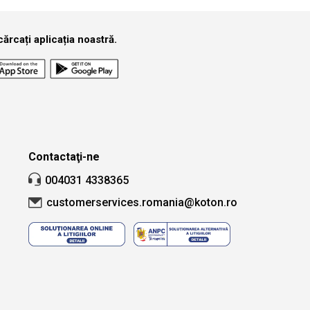
ărcați aplicația noastră.
Contactaţi-ne
004031 4338365
customerservices.romania@koton.ro