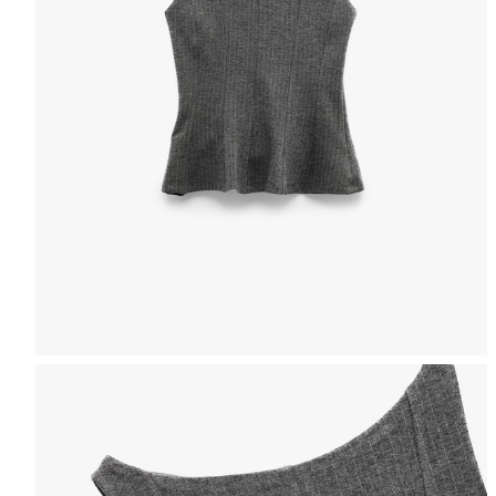
Selectează mărimea
Tabel de mărimi
Puteți ajunge la 
Informațiile despre starea s
Selecteaza țara