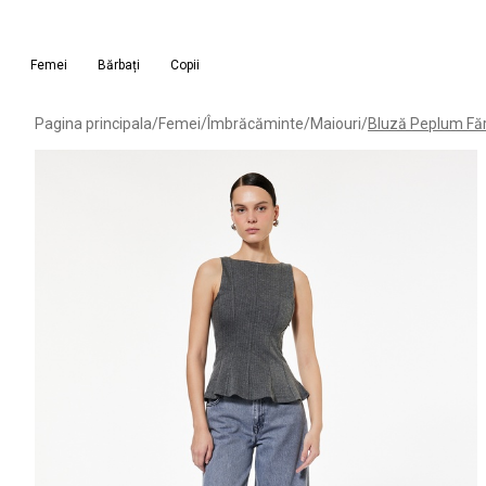
Femei
Bărbați
Copii
Pagina principala
/
Femei
/
Îmbrăcăminte
/
Maiouri
/
Bluză Peplum Fă