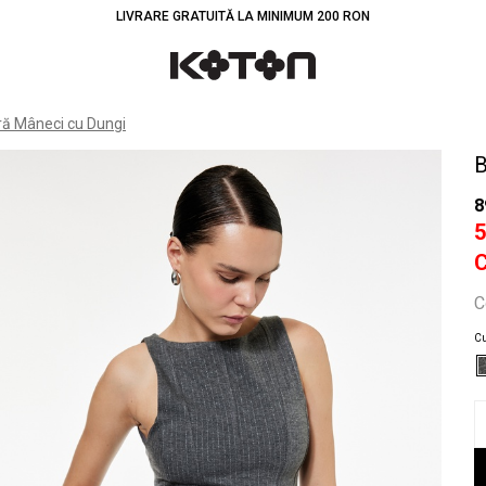
LIVRARE GRATUITĂ LA MINIMUM 200 RON
Înt
ră Mâneci cu Dungi
B
8
C
Cu