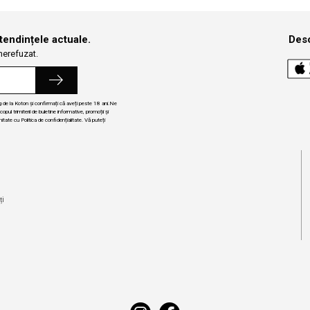
 tendințele actuale.
Desc
 nerefuzat.
ng de la Koton și confirmați că aveți peste 18 ani.Ne
ul trimiterii de buletine informative, promoții și
itate cu Politica de confidențialitate. Vă puteți
i
ți