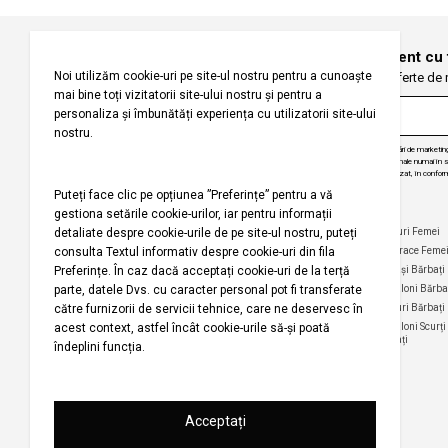
Înregistrați-vă pentru a fi la curent cu
Fiți primii care primesc oferte de
Prin abonarea la buletinul nostru informativ, sunteți de acord să primiți comunicări de marketi
angajăm să vă protejăm confidențialitatea și vom folosi informațiile dvs. personale numai în scop
actualizări despre produsele și serviciile noastre, să vă oferim conținut personalizat, în conform
dezabona de la aceste comunicări în orice moment, în mod gratuit.
Companie
Ajutor
Categorii Populare
Maiouri Femei
Rochii Femei
Despre noi
Întrebări frecvente
Hanorace Feme
Politica
Politica de Anulare și
Tricouri Femei
Cămași Bărbați
privind
Retur
Cămăși Femei
Pantaloni Bărba
utilizarea
Urmărirea comenzii
modulelor de
Pantaloni Femei
Tricouri Bărbați
fără înregistrare
tip cookie
Fuste Femei
Pantaloni Scurți
Politica de
Termeni și
Bărbați
confidențialitate
Pantaloni Scurți
condiții
Femei
pentru
Termeni şi condiții
campania
Harta site-ului
Bluze Femei
Regulament
Magazinele noastre
campanie
promoțională