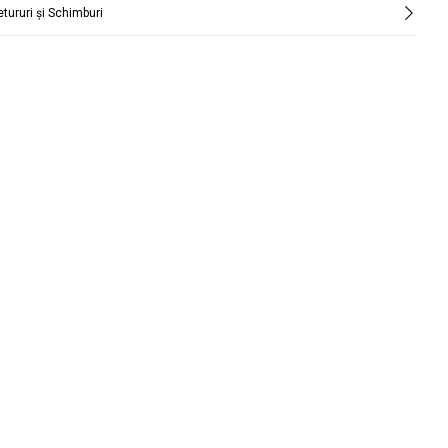
etururi și Schimburi
Căutare
țară și oraș.
funcție de perioadă.
Căutare