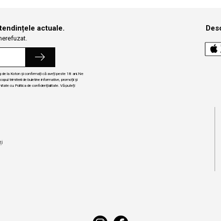
 tendințele actuale.
Desc
 nerefuzat.
ng de la Koton și confirmați că aveți peste 18 ani.Ne
ul trimiterii de buletine informative, promoții și
itate cu Politica de confidențialitate. Vă puteți
i
ți