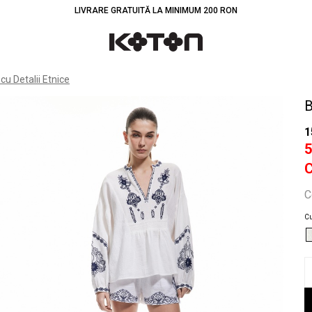
LIVRARE GRATUITĂ LA MINIMUM 200 RON
Înt
cu Detalii Etnice
B
1
C
Cu