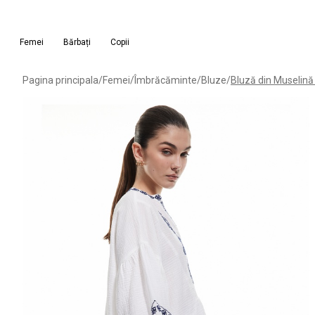
Femei
Bărbați
Copii
Pagina principala
/
Femei
/
Îmbrăcăminte
/
Bluze
/
Bluză din Muselină 