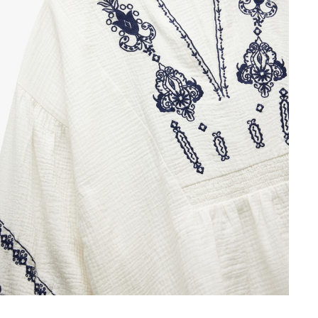
mea și orașul pentru a vedea magazinul în care se află produsul p
Continuă cumpărăturile