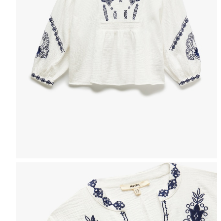
Selectează mărimea
Tabel de mărimi
Puteți ajunge la 
Informațiile despre starea s
Selecteaza țara