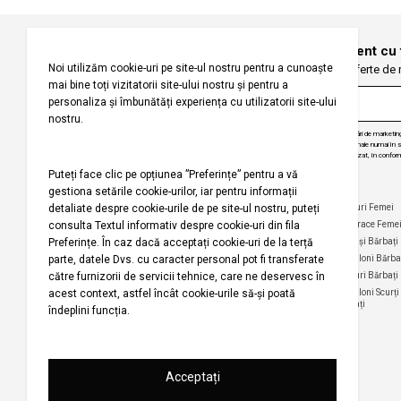
Înregistrați-vă pentru a fi la curent cu
Fiți primii care primesc oferte de
Prin abonarea la buletinul nostru informativ, sunteți de acord să primiți comunicări de marketi
angajăm să vă protejăm confidențialitatea și vom folosi informațiile dvs. personale numai în scop
actualizări despre produsele și serviciile noastre, să vă oferim conținut personalizat, în conform
dezabona de la aceste comunicări în orice moment, în mod gratuit.
Companie
Ajutor
Categorii Populare
Maiouri Femei
Rochii Femei
Despre noi
Întrebări frecvente
Hanorace Feme
Politica
Politica de Anulare și
Tricouri Femei
Cămași Bărbați
privind
Retur
Cămăși Femei
Pantaloni Bărba
utilizarea
Urmărirea comenzii
modulelor de
Pantaloni Femei
Tricouri Bărbați
fără înregistrare
tip cookie
Fuste Femei
Pantaloni Scurți
Politica de
Termeni și
Bărbați
confidențialitate
Pantaloni Scurți
condiții
Femei
pentru
Termeni şi condiții
campania
Harta site-ului
Bluze Femei
Regulament
Magazinele noastre
campanie
promoțională