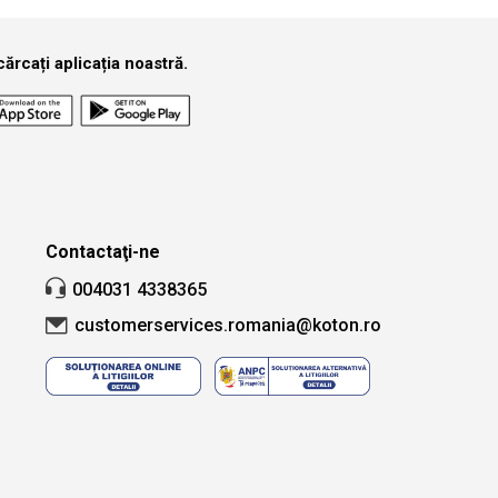
ărcați aplicația noastră.
Contactaţi-ne
004031 4338365
customerservices.romania@koton.ro