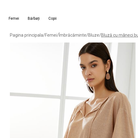
Femei
Bărbați
Copii
Pagina principala
/
Femei
/
Îmbrăcăminte
/
Bluze
/
Bluză cu mâneci bufa