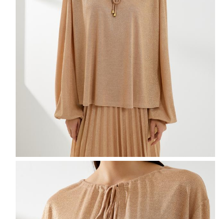
Selectează mărimea
Tabel de mărimi
Puteți ajunge la 
Informațiile despre starea s
Selecteaza țara