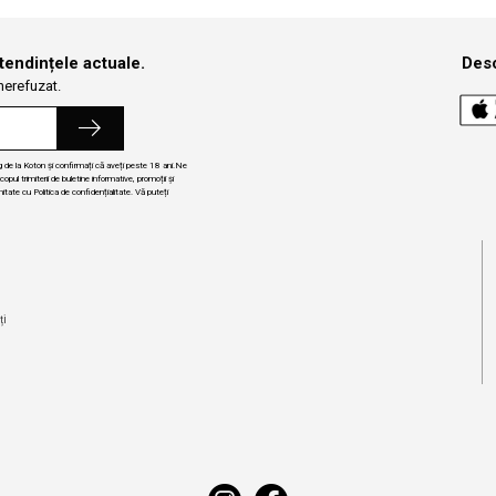
 tendințele actuale.
Desc
 nerefuzat.
ng de la Koton și confirmați că aveți peste 18 ani.Ne
ul trimiterii de buletine informative, promoții și
itate cu Politica de confidențialitate. Vă puteți
i
ți