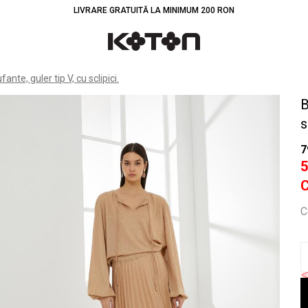
LIVRARE GRATUITĂ LA MINIMUM 200 RON
Înt
nte, guler tip V, cu sclipici.
B
s
7
C