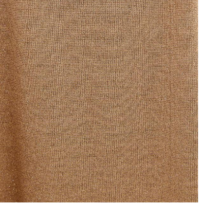
mea și orașul pentru a vedea magazinul în care se află produsul p
Continuă cumpărăturile