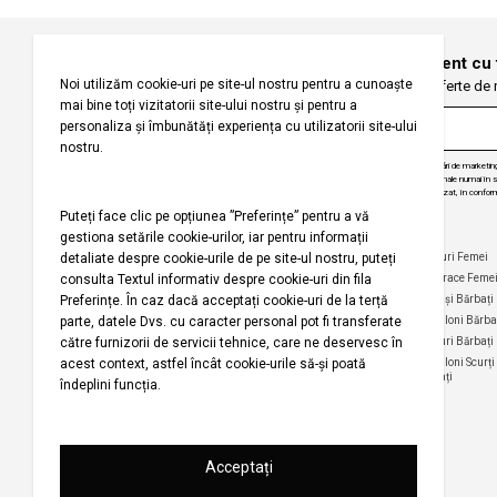
Înregistrați-vă pentru a fi la curent cu
Fiți primii care primesc oferte de
Prin abonarea la buletinul nostru informativ, sunteți de acord să primiți comunicări de marketi
angajăm să vă protejăm confidențialitatea și vom folosi informațiile dvs. personale numai în scop
actualizări despre produsele și serviciile noastre, să vă oferim conținut personalizat, în conform
dezabona de la aceste comunicări în orice moment, în mod gratuit.
Companie
Ajutor
Categorii Populare
Maiouri Femei
Rochii Femei
Despre noi
Întrebări frecvente
Hanorace Feme
Politica
Politica de Anulare și
Tricouri Femei
Cămași Bărbați
privind
Retur
Cămăși Femei
Pantaloni Bărba
utilizarea
Urmărirea comenzii
modulelor de
Pantaloni Femei
Tricouri Bărbați
fără înregistrare
tip cookie
Fuste Femei
Pantaloni Scurți
Politica de
Termeni și
Bărbați
confidențialitate
Pantaloni Scurți
condiții
Femei
pentru
Termeni şi condiții
campania
Harta site-ului
Bluze Femei
Regulament
Magazinele noastre
campanie
promoțională