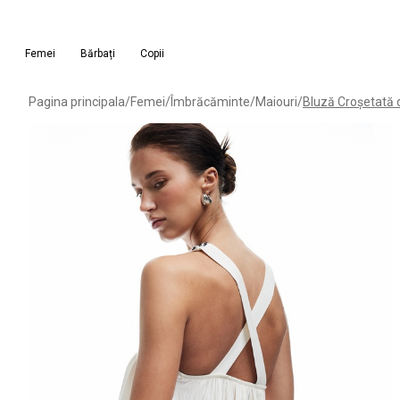
Femei
Bărbați
Copii
Pagina principala
/
Femei
/
Îmbrăcăminte
/
Maiouri
/
Bluză Croșetată 