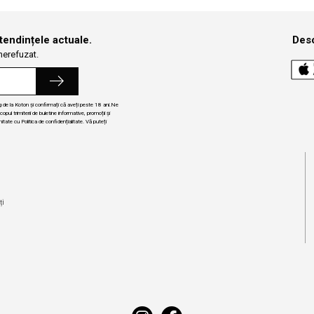
 tendințele actuale.
Desc
 nerefuzat.
ng de la Koton și confirmați că aveți peste 18 ani.Ne
ul trimiterii de buletine informative, promoții și
itate cu Politica de confidențialitate. Vă puteți
i
ți