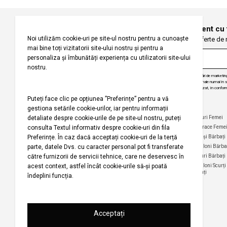
Înregistrați-vă pentru a fi la curent cu
Fiți primii care primesc oferte de
Prin abonarea la buletinul nostru informativ, sunteți de acord să primiți comunicări de marketi
angajăm să vă protejăm confidențialitatea și vom folosi informațiile dvs. personale numai în scop
actualizări despre produsele și serviciile noastre, să vă oferim conținut personalizat, în conform
dezabona de la aceste comunicări în orice moment, în mod gratuit.
Companie
Ajutor
Categorii Populare
Maiouri Femei
Rochii Femei
Despre noi
Întrebări frecvente
Hanorace Feme
Politica
Politica de Anulare și
Tricouri Femei
Cămași Bărbați
privind
Retur
Cămăși Femei
Pantaloni Bărba
utilizarea
Urmărirea comenzii
modulelor de
Pantaloni Femei
Tricouri Bărbați
fără înregistrare
tip cookie
Fuste Femei
Pantaloni Scurți
Politica de
Termeni și
Bărbați
confidențialitate
Pantaloni Scurți
condiții
Femei
pentru
Termeni şi condiții
campania
Harta site-ului
Bluze Femei
Regulament
Magazinele noastre
campanie
promoțională