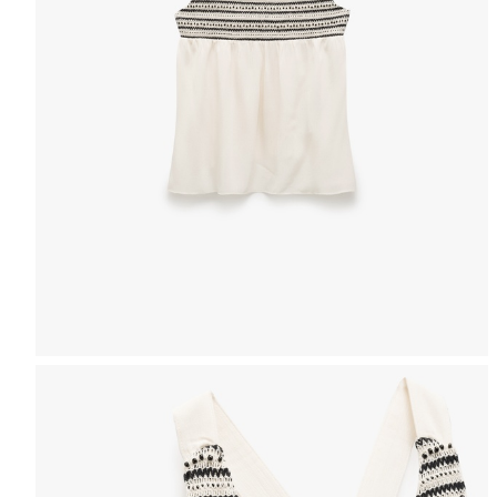
Selectează mărimea
Tabel de mărimi
Puteți ajunge la 
Informațiile despre starea s
Selecteaza țara