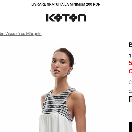
LIVRARE GRATUITĂ LA MINIMUM 200 RON
Înt
din Viscoză cu Mărgele
B
1
C
Cu