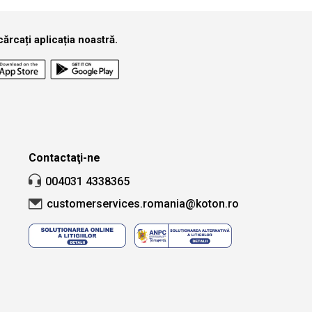
ărcați aplicația noastră.
Contactaţi-ne
004031 4338365
customerservices.romania@koton.ro