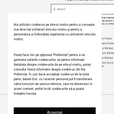
Puteți ajunge la 
Prin abonarea la buletinul nostru informativ, sunteți de acord să primiți comunicări de marketi
angajăm să vă protejăm confidențialitatea și vom folosi informațiile dvs. personale numai în scop
actualizări despre produsele și serviciile noastre, să vă oferim conținut personalizat, în conform
dezabona de la aceste comunicări în orice moment, în mod gratuit.
Selecteaza țara
Companie
Ajutor
Categorii Populare
Maiouri Femei
Rochii Femei
Despre noi
Întrebări frecvente
Hanorace Feme
Politica
Politica de Anulare și
Tricouri Femei
Cămași Bărbați
privind
Retur
Cămăși Femei
Pantaloni Bărba
utilizarea
Urmărirea comenzii
modulelor de
Pantaloni Femei
Tricouri Bărbați
fără înregistrare
tip cookie
Fuste Femei
Pantaloni Scurți
Politica de
Termeni și
Bărbați
confidențialitate
Pantaloni Scurți
condiții
Femei
pentru
Termeni şi condiții
campania
Harta site-ului
Bluze Femei
Regulament
Magazinele noastre
campanie
promoțională
Drepturi de autor 2001-2026 Koton.com