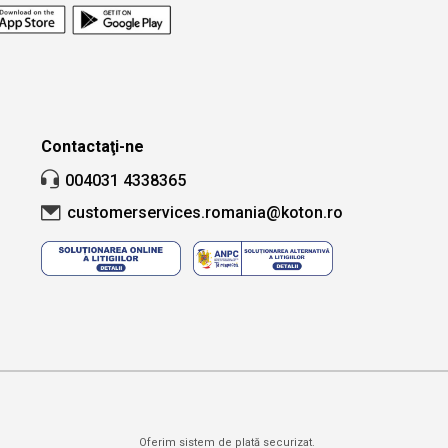
țară și oraș.
Căutare
Contactaţi-ne
004031 4338365
customerservices.romania@koton.ro
Oferim sistem de plată securizat.