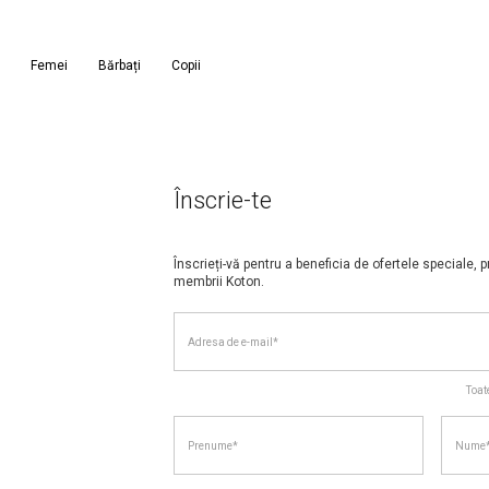
Femei
Bărbați
Copii
Înscrie-te
Înscrieți-vă pentru a beneficia de ofertele speciale, p
membrii Koton.
Adresa de e-mail*
Terms of Use
Privacy Policy
Toat
TERMENI ȘI COND
Politica de confi
Prenume*
Nume
www.koton.ro
1 DEFINIȚII
Site-ul
www.koton