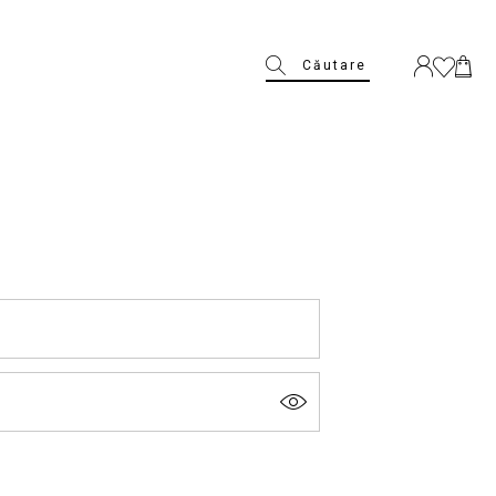
Căutare
. (denumit în