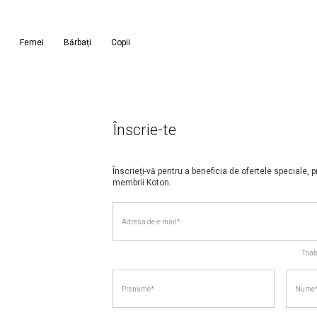
Femei
Bărbați
Copii
Înscrie-te
Înscrieți-vă pentru a beneficia de ofertele speciale, p
membrii Koton.
Adresa de e-mail*
Terms of Use
Privacy Policy
Toat
TERMENI ȘI COND
Politica de confi
Prenume*
Nume
www.koton.ro
1 DEFINIȚII
Site-ul
www.koton