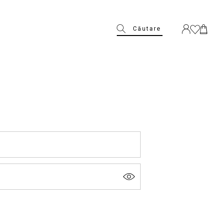
Căutare
. (denumit în