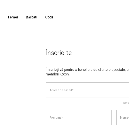
Femei
Bărbați
Copii
Înscrie-te
Înscrieți-vă pentru a beneficia de ofertele speciale, p
membrii Koton.
Adresa de e-mail*
Terms of Use
Privacy Policy
Toat
TERMENI ȘI COND
Politica de confi
Prenume*
Nume
www.koton.ro
1 DEFINIȚII
Site-ul
www.koton